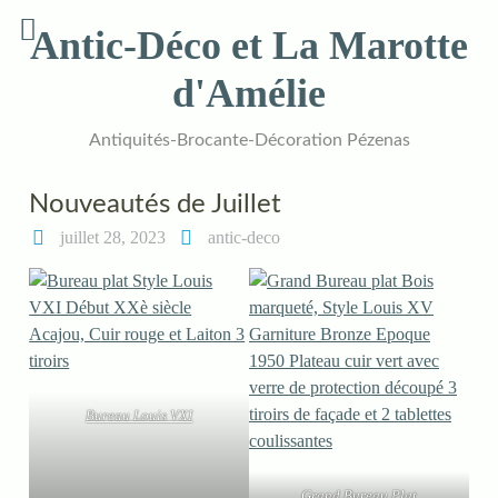
Skip
Antic-Déco et La Marotte
to
content
d'Amélie
Antiquités-Brocante-Décoration Pézenas
Nouveautés de Juillet
juillet 28, 2023
antic-deco
Bureau Louis VXI
Grand Bureau Plat