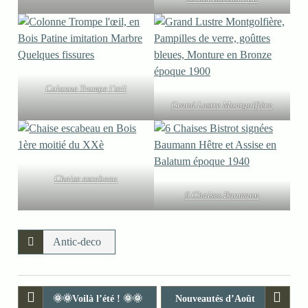
Colonne Trompe l’œil
Grand Lustre Montgolfière
Chaise escabeau
6 Chaises Baumann
Antic-deco
🌞🌞Voilà l’été ! 🌞🌞
Nouveautés d’Août