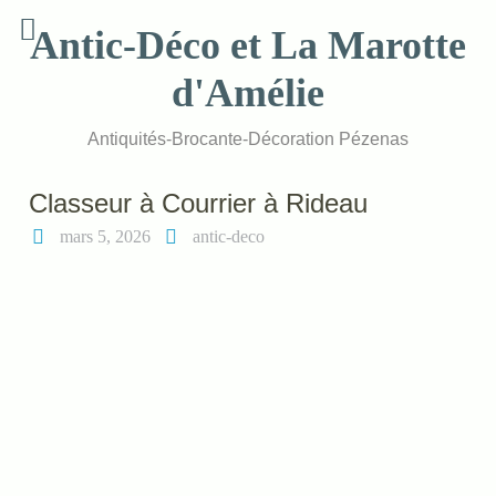
Skip
Antic-Déco et La Marotte
to
content
d'Amélie
Antiquités-Brocante-Décoration Pézenas
Classeur à Courrier à Rideau
mars 5, 2026
antic-deco