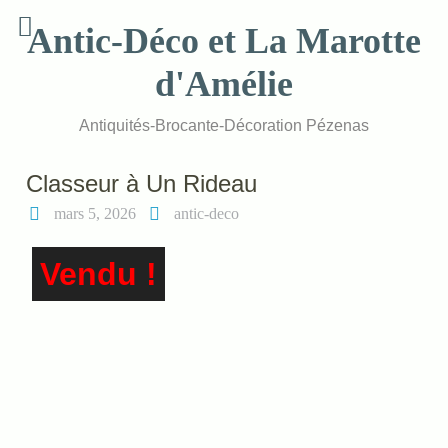
Skip
Antic-Déco et La Marotte
to
content
d'Amélie
Antiquités-Brocante-Décoration Pézenas
Classeur à Un Rideau
mars 5, 2026
antic-deco
Vendu !