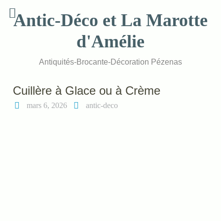
Skip
Antic-Déco et La Marotte
to
content
d'Amélie
Antiquités-Brocante-Décoration Pézenas
Cuillère à Glace ou à Crème
mars 6, 2026
antic-deco