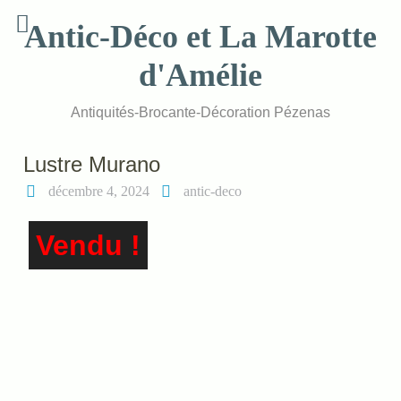
Skip
Antic-Déco et La Marotte
to
content
d'Amélie
Antiquités-Brocante-Décoration Pézenas
Lustre Murano
décembre 4, 2024
antic-deco
Vendu !