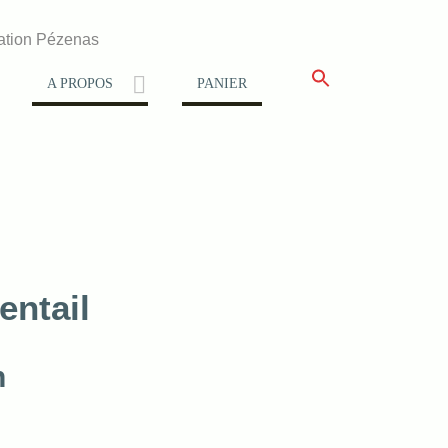
ation Pézenas
A PROPOS
PANIER
entail
n