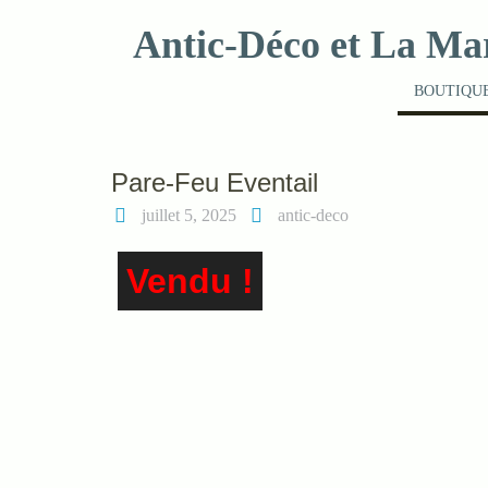
Skip
Antic-Déco et La Ma
to
content
BOUTIQUE
Pare-Feu Eventail
juillet 5, 2025
antic-deco
Vendu !