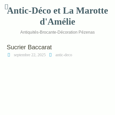
Skip
Antic-Déco et La Marotte
to
content
d'Amélie
Antiquités-Brocante-Décoration Pézenas
Sucrier Baccarat
septembre 22, 2025
antic-deco