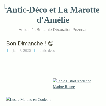
Skip
Antic-Déco et La Marotte
to
content
d'Amélie
Antiquités-Brocante-Décoration Pézenas
Bon Dimanche ! 😊
juin 7, 2026
antic-deco