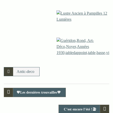
Antic-deco
💙Les dernières trouvailles💜
C’est encore l’été !🏖