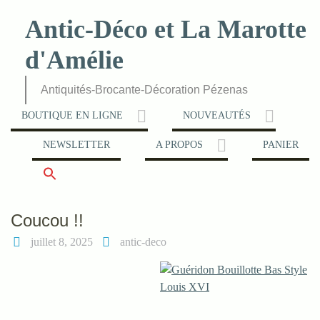
Skip
Antic-Déco et La Marotte
to
content
d'Amélie
Antiquités-Brocante-Décoration Pézenas
BOUTIQUE EN LIGNE
NOUVEAUTÉS
NEWSLETTER
A PROPOS
PANIER
Coucou !!
juillet 8, 2025
antic-deco