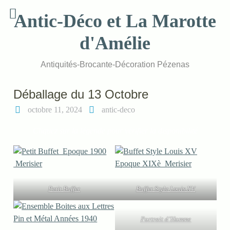
Skip
Antic-Déco et La Marotte
to
content
d'Amélie
Antiquités-Brocante-Décoration Pézenas
Déballage du 13 Octobre
octobre 11, 2024
antic-deco
Cliquez sur la légende pour vérifier la disponibilité
Petit Buffet
Buffet Style Louis XV
Portrait d’Homme