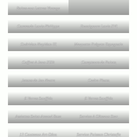
Boites aux Lettres Vintage
Commode Louis-Philippe
Encoignure Louis XVI
Guéridon Napléon III
Maquette Frégate Espagnole
Coffret à Jeux XIXè
Compteurs de Points
Jetons de Jeu Nacre
Cadre Photo
6 Verres Soufflés
6 Verres Soufflés
Assiettes Saint-Amand Rose
Service à Gâteaux Star
12 Couteaux Art-Déco
Service Poisson Christofle