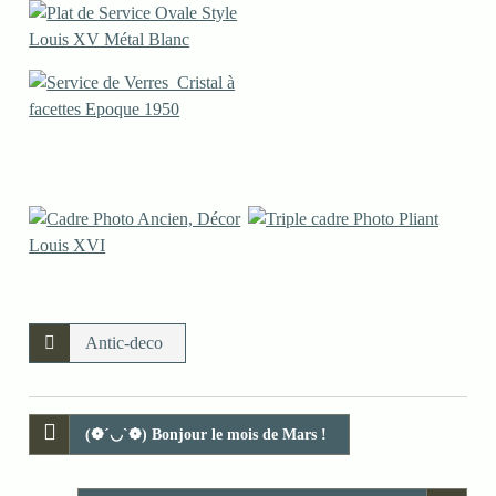
Antic-deco
(❁´◡`❁) Bonjour le mois de Mars !