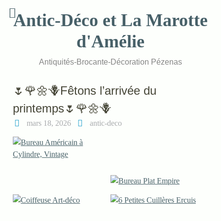
Skip
Antic-Déco et La Marotte
to
content
d'Amélie
Antiquités-Brocante-Décoration Pézenas
🌷🌹🌼🪻Fêtons l’arrivée du
printemps🌷🌹🌼🪻
mars 18, 2026
antic-deco